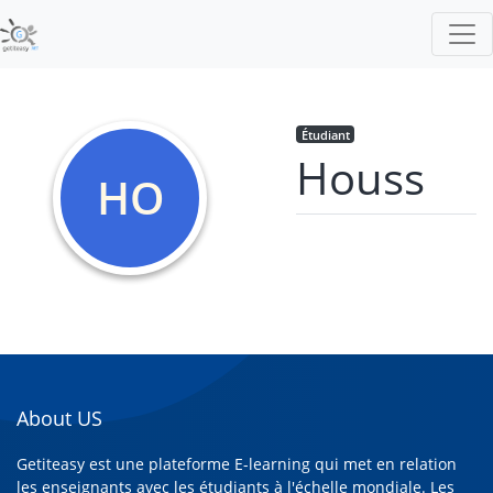
Étudiant
Houss
HO
About US
Getiteasy est une plateforme E-learning qui met en relation
les enseignants avec les étudiants à l'échelle mondiale. Les