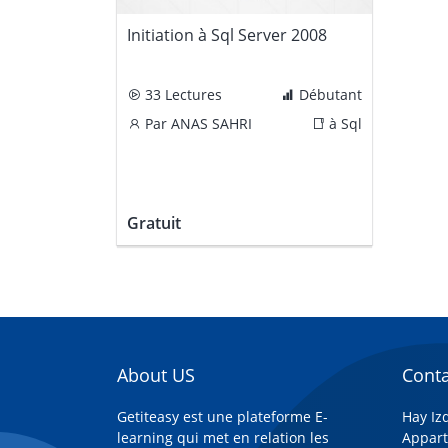
Initiation à Sql Server 2008
33 Lectures
Débutant
Par
ANAS SAHRI
à
Sql
Gratuit
About US
Conta
Getiteasy est une plateforme E-
Hay Iz
learning qui met en relation les
Appart