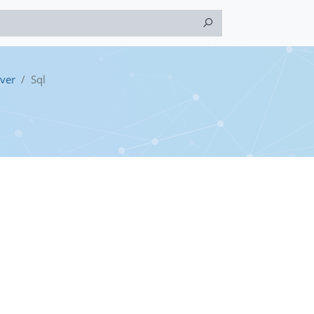
rver
Sql