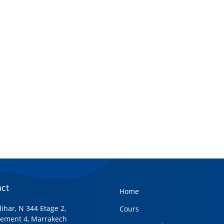
ct
Home
dihar, N 344 Etage 2,
Cours
ement 4, Marrakech